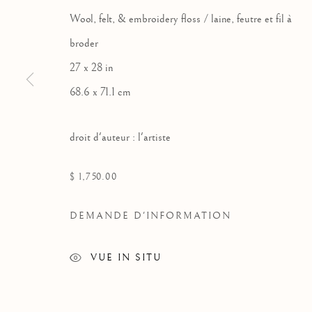
Wool, felt, & embroidery floss / laine, feutre et fil à
broder
27 x 28 in
68.6 x 71.1 cm
droit d'auteur : l'artiste
$ 1,750.00
DEMANDE D'INFORMATION
VUE IN SITU
MYRA KUKIIYAUT